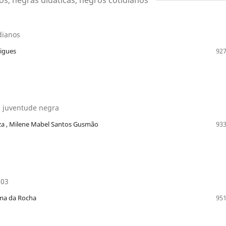
os, negras didáticas, negros cotidianos
dianos
rigues
927
a juventude negra
za , Milene Mabel Santos Gusmão
933
003
ima da Rocha
951