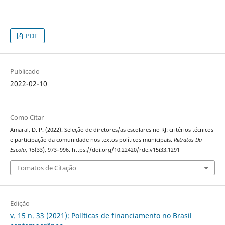
PDF
Publicado
2022-02-10
Como Citar
Amaral, D. P. (2022). Seleção de diretores/as escolares no RJ: critérios técnicos
e participação da comunidade nos textos políticos municipais.
Retratos Da
Escola
,
15
(33), 973–996. https://doi.org/10.22420/rde.v15i33.1291
Fomatos de Citação
Edição
v. 15 n. 33 (2021): Políticas de financiamento no Brasil