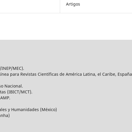
Artigos
C/INEP/MEC).
nea para Revistas Científicas de América Latina, el Caribe, España
so Nacional.
stas (IBICT/MCT).
CAMP.
iales y Humanidades (México)
anha)