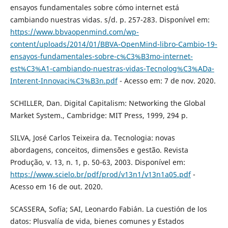
ensayos fundamentales sobre cómo internet está
cambiando nuestras vidas. s/d. p. 257-283. Disponível em:
https://www.bbvaopenmind.com/wp-
content/uploads/2014/01/BBVA-OpenMind-libro-Cambio-19-
ensayos-fundamentales-sobre-c%C3%B3mo-internet-
est%C3%A1-cambiando-nuestras-vidas-Tecnolog%C3%ADa-
Interent-Innovaci%C3%B3n.pdf
- Acesso em: 7 de nov. 2020.
SCHILLER, Dan. Digital Capitalism: Networking the Global
Market System., Cambridge: MIT Press, 1999, 294 p.
SILVA, José Carlos Teixeira da. Tecnologia: novas
abordagens, conceitos, dimensões e gestão. Revista
Produção, v. 13, n. 1, p. 50-63, 2003. Disponível em:
https://www.scielo.br/pdf/prod/v13n1/v13n1a05.pdf
-
Acesso em 16 de out. 2020.
SCASSERA, Sofía; SAI, Leonardo Fabián. La cuestión de los
datos: Plusvalía de vida, bienes comunes y Estados