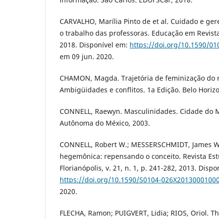
CARVALHO, Marília Pinto de et al. Cuidado e ger
o trabalho das professoras. Educação em Revista,
2018. Disponível em:
https://doi.org/10.1590/0
em 09 jun. 2020.
CHAMON, Magda. Trajetória de feminização do m
Ambigüidades e conflitos. 1a Edição. Belo Horizo
CONNELL, Raewyn. Masculinidades. Cidade do M
Autônoma do México, 2003.
CONNELL, Robert W.; MESSERSCHMIDT, James W
hegemônica: repensando o conceito. Revista Est
Florianópolis, v. 21, n. 1, p. 241-282, 2013. Dispo
https://doi.org/10.1590/S0104-026X2013000100
2020.
FLECHA, Ramon; PUIGVERT, Lidia; RIOS, Oriol. T