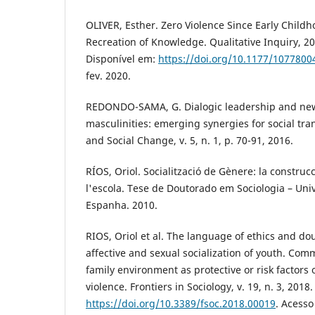
OLIVER, Esther. Zero Violence Since Early Childh
Recreation of Knowledge. Qualitative Inquiry, 20
Disponível em:
https://doi.org/10.1177/107780
fev. 2020.
REDONDO-SAMA, G. Dialogic leadership and new
masculinities: emerging synergies for social tra
and Social Change, v. 5, n. 1, p. 70-91, 2016.
RÍOS, Oriol. Socialització de Gènere: la construc
l'escola. Tese de Doutorado em Sociologia – Uni
Espanha. 2010.
RIOS, Oriol et al. The language of ethics and do
affective and sexual socialization of youth. Com
family environment as protective or risk factors 
violence. Frontiers in Sociology, v. 19, n. 3, 2018
https://doi.org/10.3389/fsoc.2018.00019
. Acesso