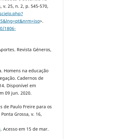
 v. 25, n. 2, p. 545-570,
scielo.php?
545&lng=pt&nrm=iso
>.
90/1806-
portes. Revista Géneros,
a. Homens na educação
gregação. Cadernos de
014. Disponível em
em 09 jun. 2020.
s de Paulo Freire para os
Ponta Grossa, v. 16,
3
. Acesso em 15 de mar.