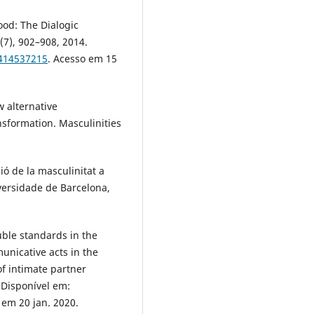
ood: The Dialogic
(7), 902–908, 2014.
0414537215
. Acesso em 15
 alternative
nsformation. Masculinities
ció de la masculinitat a
versidade de Barcelona,
uble standards in the
municative acts in the
of intimate partner
. Disponível em:
 em 20 jan. 2020.