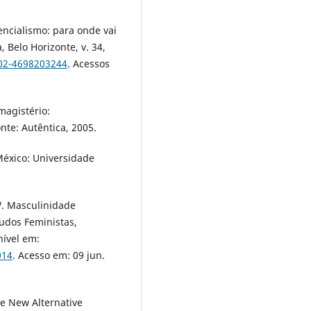
encialismo: para onde vai
 Belo Horizonte, v. 34,
102-4698203244
. Acessos
agistério:
nte: Autêntica, 2005.
éxico: Universidade
. Masculinidade
udos Feministas,
nível em:
014
. Acesso em: 09 jun.
he New Alternative