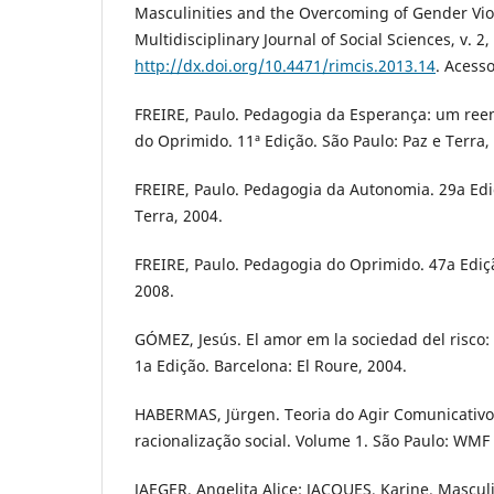
Masculinities and the Overcoming of Gender Vio
Multidisciplinary Journal of Social Sciences, v. 2,
http://dx.doi.org/10.4471/rimcis.2013.14
. Acess
FREIRE, Paulo. Pedagogia da Esperança: um re
do Oprimido. 11ª Edição. São Paulo: Paz e Terra,
FREIRE, Paulo. Pedagogia da Autonomia. 29a Ediça
Terra, 2004.
FREIRE, Paulo. Pedagogia do Oprimido. 47a Ediçã
2008.
GÓMEZ, Jesús. El amor em la sociedad del risco:
1a Edição. Barcelona: El Roure, 2004.
HABERMAS, Jürgen. Teoria do Agir Comunicativo:
racionalização social. Volume 1. São Paulo: WMF
JAEGER, Angelita Alice; JACQUES, Karine. Mascul