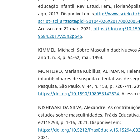
educação infantil. Rev. Estud. Fem., Florianópolis,
ago. 2017. Disponível em <
http://www.scielo.br/
script=sci_arttext&pid=S0104-026X2017000200
Acessos em 22 mar. 2021.
https://doi.org/10.15
9584.2017v25n2p545
.
KIMMEL, Michael. Sobre Masculinidad: Nuevos A
ano 1, n. 3, p. 54-62, mai. 1994.
MONTEIRO, Mariana Kubilius; ALTMANN, Helen
infantil: olhares de suspeita e tentativas de se
Pesquisa, São Paulo, v. 44, n. 153, p. 720-741, 2
https://doi.org/10.1590/198053142824
. Acesso 
NISHIWAKI DA SILVA, Alexandre. As contribuiçõe
estudos sobre masculinidades. Práxis Educativa, 
e2115294, p. 1-16, 2021. Disponível em:
https://doi.org/10.5212/PraxEduc.v.15.15294.03
2021.