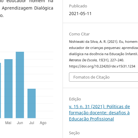
omo educador homem na
Publicado
a Aprendizagem Dialógica
2021-05-11
o.
Como Citar
Nishiwaki da Silva, A. R. (2021). Eu, homem
educador de crianças pequenas: aprendiz
dialógica na docência na Educação Infantil
Retratos Da Escola
,
15
(31), 227–240.
https://doi.org/10.22420/rde.v15i31.1234
Fomatos de Citação
Edição
v. 15 n. 31 (2021): Políticas de
formação docente: desafios à
Educação Profissional
Seção