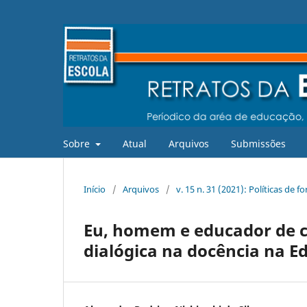
Sobre
Atual
Arquivos
Submissões
Início
/
Arquivos
/
v. 15 n. 31 (2021): Políticas de
Eu, homem e educador de 
dialógica na docência na E