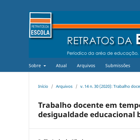
Sobre
Atual
Arquivos
Submissões
Início
/
Arquivos
/
v. 14 n. 30 (2020): Trabalho d
Trabalho docente em temp
desigualdade educacional b