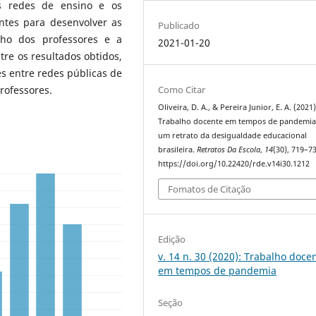
as redes de ensino e os
ntes para desenvolver as
Publicado
lho dos professores e a
2021-01-20
tre os resultados obtidos,
es entre redes públicas de
rofessores.
Como Citar
Oliveira, D. A., & Pereira Junior, E. A. (2021)
Trabalho docente em tempos de pandemia
um retrato da desigualdade educacional
brasileira.
Retratos Da Escola
,
14
(30), 719–73
https://doi.org/10.22420/rde.v14i30.1212
Fomatos de Citação
Edição
v. 14 n. 30 (2020): Trabalho doce
em tempos de pandemia
Seção