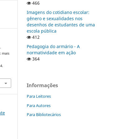
466
Imagens do cotidiano escolar:
gênero e sexualidades nos
desenhos de estudantes de uma
escola pública
412
Pedagogia do armário - A
.
normatividade em ação
: mais
364
4.
Informações
Para Leitores
Para Autores
nte
Para Bibliotecários