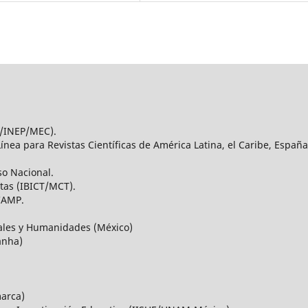
C/INEP/MEC).
nea para Revistas Científicas de América Latina, el Caribe, España
so Nacional.
stas (IBICT/MCT).
CAMP.
iales y Humanidades (México)
anha)
marca)