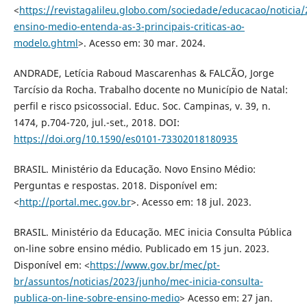
<
https://revistagalileu.globo.com/sociedade/educacao/noticia
ensino-medio-entenda-as-3-principais-criticas-ao-
modelo.ghtml
>. Acesso em: 30 mar. 2024.
ANDRADE, Letícia Raboud Mascarenhas & FALCÃO, Jorge
Tarcísio da Rocha. Trabalho docente no Município de Natal:
perfil e risco psicossocial. Educ. Soc. Campinas, v. 39, n.
1474, p.704-720, jul.-set., 2018. DOI:
https://doi.org/10.1590/es0101-73302018180935
BRASIL. Ministério da Educação. Novo Ensino Médio:
Perguntas e respostas. 2018. Disponível em:
<
http://portal.mec.gov.br
>. Acesso em: 18 jul. 2023.
BRASIL. Ministério da Educação. MEC inicia Consulta Pública
on-line sobre ensino médio. Publicado em 15 jun. 2023.
Disponível em: <
https://www.gov.br/mec/pt-
br/assuntos/noticias/2023/junho/mec-inicia-consulta-
publica-on-line-sobre-ensino-medio
> Acesso em: 27 jan.